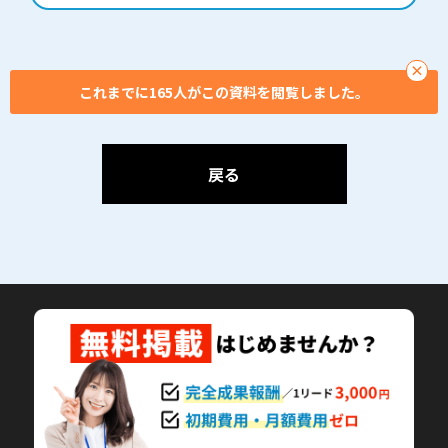
今すぐ知ってください、
この一元化ソリューショ
ン！
×
これまでに165人がこの資料を閲覧しました。
戻る