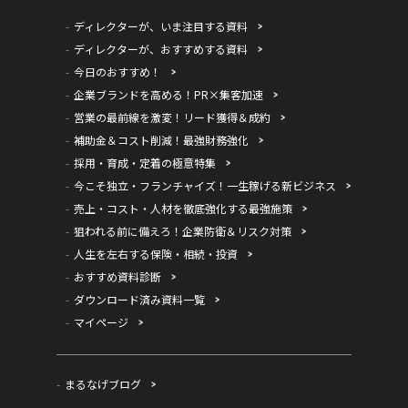
ディレクターが、いま注目する資料
ディレクターが、おすすめする資料
今日のおすすめ！
企業ブランドを高める！PR×集客加速
営業の最前線を激変！リード獲得＆成約
補助金＆コスト削減！最強財務強化
採用・育成・定着の極意特集
今こそ独立・フランチャイズ！一生稼げる新ビジネス
売上・コスト・人材を徹底強化する最強施策
狙われる前に備えろ！企業防衛＆リスク対策
人生を左右する保険・相続・投資
おすすめ資料診断
ダウンロード済み資料一覧
マイページ
まるなげブログ