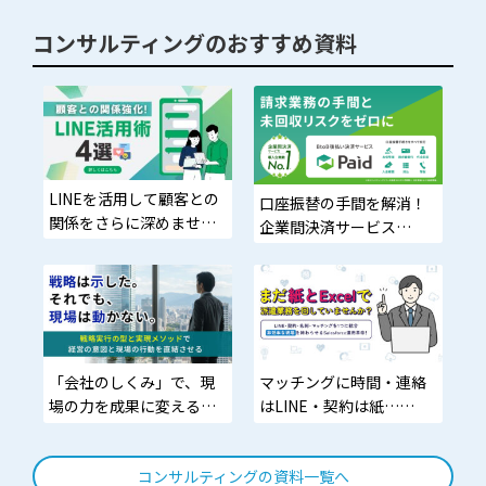
コンサルティングのおすすめ資料
LINEを活用して顧客との
口座振替の手間を解消！
関係をさらに深めません
企業間決済サービス
か？
「Paid」の導入でスムー
ズな決済を。
「会社のしくみ」で、現
マッチングに時間・連絡
場の力を成果に変える。
はLINE・契約は紙…
72 万円/社員の埋没利益を
現場の混乱、全部まとめ
掘り起こすには?
て“1つ”で解決する方法と
コンサルティングの資料一覧へ
は？