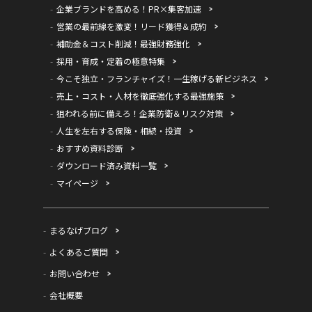
企業ブランドを高める！PR×集客加速
営業の最前線を激変！リード獲得＆成約
補助金＆コスト削減！最強財務強化
採用・育成・定着の極意特集
今こそ独立・フランチャイズ！一生稼げる新ビジネス
売上・コスト・人材を徹底強化する最強施策
狙われる前に備えろ！企業防衛＆リスク対策
人生を左右する保険・相続・投資
おすすめ資料診断
ダウンロード済み資料一覧
マイページ
まるなげブログ
よくあるご質問
お問い合わせ
会社概要