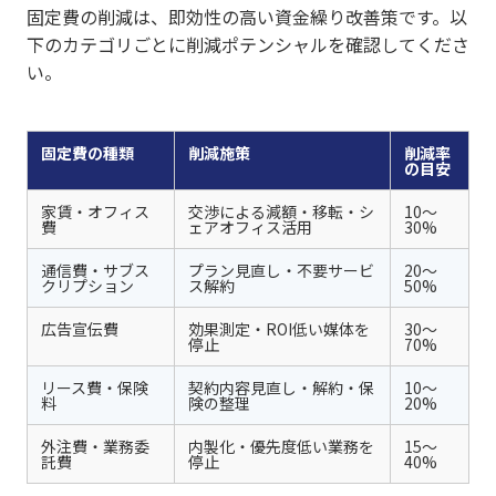
固定費の削減は、即効性の高い資金繰り改善策です。以
下のカテゴリごとに削減ポテンシャルを確認してくださ
い。
固定費の種類
削減施策
削減率
の目安
家賃・オフィス
交渉による減額・移転・シ
10〜
費
ェアオフィス活用
30%
通信費・サブス
プラン見直し・不要サービ
20〜
クリプション
ス解約
50%
広告宣伝費
効果測定・ROI低い媒体を
30〜
停止
70%
リース費・保険
契約内容見直し・解約・保
10〜
料
険の整理
20%
外注費・業務委
内製化・優先度低い業務を
15〜
託費
停止
40%