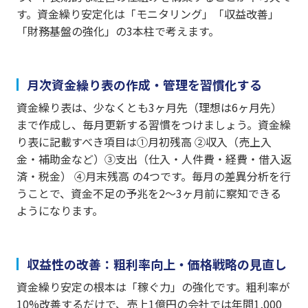
す。資金繰り安定化は「モニタリング」「収益改善」
「財務基盤の強化」の3本柱で考えます。
月次資金繰り表の作成・管理を習慣化する
資金繰り表は、少なくとも3ヶ月先（理想は6ヶ月先）
まで作成し、毎月更新する習慣をつけましょう。資金繰
り表に記載すべき項目は①月初残高 ②収入（売上入
金・補助金など）③支出（仕入・人件費・経費・借入返
済・税金） ④月末残高 の4つです。毎月の差異分析を行
うことで、資金不足の予兆を2〜3ヶ月前に察知できる
ようになります。
収益性の改善：粗利率向上・価格戦略の見直し
資金繰り安定の根本は「稼ぐ力」の強化です。粗利率が
10%改善するだけで、売上1億円の会社では年間1,000