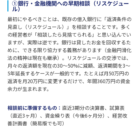
①銀行・金融機関への早期相談（リスケジュー
ル）
最初にやるべきことは、既存の借入銀行に「返済条件の
見直し（リスケジュール）」を相談することです。多く
の経営者が「相談したら見捨てられる」と思い込んでい
ますが、実際は逆です。銀行は貸したお金を回収するた
めに、できる限り協力する義務があります（金融円滑化
法の精神は現在も継承）。リスケジュールの交渉では、
月々の返済額を現在の30〜50%に減額、返済期間を3〜
5年延長するケースが一般的です。たとえば月50万円の
返済を月20万円に変更するだけで、年間360万円の資金
余力が生まれます。
相談前に準備するもの：
直近3期分の決算書、試算表
（直近3ヶ月）、資金繰り表（今後6ヶ月分）、経営改
善計画書（簡易版でも可）