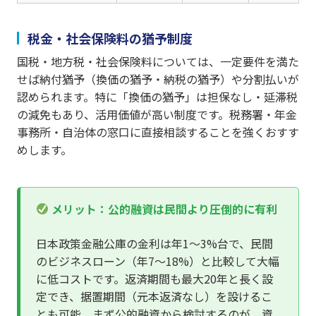
税金・社会保険料の猶予制度
国税・地方税・社会保険料については、一定要件を満た
せば納付猶予（換価の猶予・納税の猶予）や分割払いが
認められます。特に「換価の猶予」は担保なし・延滞税
の減免もあり、活用価値が高い制度です。税務署・年金
事務所・自治体の窓口に直接相談することを強くおすす
めします。
メリット：公的融資は民間より圧倒的に有利
日本政策金融公庫の金利は年1〜3%台で、民間
のビジネスローン（年7〜18%）と比較して大幅
に低コストです。返済期間も最大20年と長く設
定でき、据置期間（元本返済なし）を設けるこ
とも可能。まず公的融資から検討するのが、資