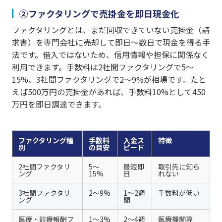
②ファクタリングで売掛金を即日現金化
ファクタリングとは、まだ回収できていない売掛金（請
求書）を専門会社に売却して即日〜数日で現金を得る手
法です。借入ではないため、信用情報や担保に関係なく
利用できます。手数料は2社間ファクタリングで5〜
15%、3社間ファクタリングで2〜9%が相場です。たと
えば500万円の売掛金があれば、手数料10%として450
万円を即日調達できます。
ファクタリング種
手数料
入金ス
特徴
別
の目安
ピード
2社間ファクタリ
5〜
最短即
取引先に知ら
ング
15%
日
れない
3社間ファクタリ
2〜9%
1〜2週
手数料が低い
ング
間
医療・診療報酬フ
1〜3%
2〜4週
医療機関専