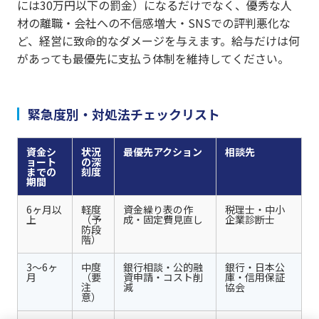
には30万円以下の罰金）になるだけでなく、優秀な人
材の離職・会社への不信感増大・SNSでの評判悪化な
ど、経営に致命的なダメージを与えます。給与だけは何
があっても最優先に支払う体制を維持してください。
緊急度別・対処法チェックリスト
資金シ
状況
最優先アクション
相談先
ョート
の深
までの
刻度
期間
6ヶ月以
軽度
資金繰り表の作
税理士・中小
上
（予
成・固定費見直し
企業診断士
防段
階）
3〜6ヶ
中度
銀行相談・公的融
銀行・日本公
月
（要
資申請・コスト削
庫・信用保証
注
減
協会
意）