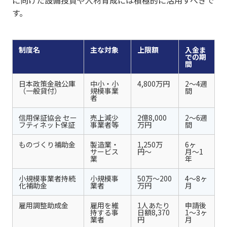
す。
制度名
主な対象
上限額
入金ま
での期
間
日本政策金融公庫
中小・小
4,800万円
2〜4週
（一般貸付）
規模事業
間
者
信用保証協会 セー
売上減少
2億8,000
2〜6週
フティネット保証
事業者等
万円
間
ものづくり補助金
製造業・
1,250万
6ヶ
サービス
円〜
月〜1
業
年
小規模事業者持続
小規模事
50万〜200
4〜8ヶ
化補助金
業者
万円
月
雇用調整助成金
雇用を維
1人あたり
申請後
持する事
日額8,370
1〜3ヶ
業者
円
月