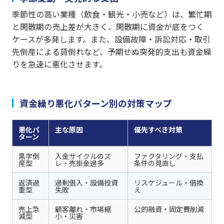
季節性の高い業種（飲食・観光・小売など）は、繁忙期
と閑散期の売上差が大きく、閑散期に資金が底をつく
ケースが多発します。また、設備故障・訴訟対応・取引
先倒産による貸倒れなど、予期せぬ突発的支出も資金繰
りを急速に悪化させます。
資金繰り悪化パターン別の対策マップ
悪化パ
主な原因
優先すべき対策
ターン
黒字倒
入金サイクルのズ
ファクタリング・支払
産型
レ・売掛金過多
条件の見直し
返済過
過剰借入・設備投資
リスケジュール・借換
重型
失敗
え
売上急
顧客離れ・市場縮
公的融資・固定費削減
減型
小・災害