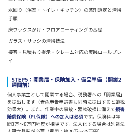
水回り（浴室・トイレ・キッチン）の薬剤選定と清掃
手順
床ワックスがけ・フロアコーティングの基礎
ガラス・サッシの清掃技法
接客・見積もり提示・クレーム対応の実践ロールプレ
イ
STEP5：開業届・保険加入・備品準備（開業2
週間前）
個人事業主として開業する場合、税務署への「開業届」
を提出します（青色申告申請書も同時に提出すると節税
効果大）。また、作業中の事故・器物破損に備えて
損害
賠償保険（PL保険）への加入は必須
です。保険料は年
間3万〜8万円程度が相場です。法人化する場合は別途法
人設立登記が必要（費用：約20万〜25万円）。