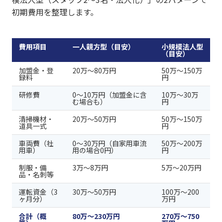
初期費用を整理します。
費用項目
一人親方型（目安）
小規模法人型
（目安）
加盟金・登
20万〜80万円
50万〜150万
録料
円
研修費
0〜10万円（加盟金に含
10万〜30万
む場合も）
円
清掃機材・
20万〜50万円
50万〜150万
道具一式
円
車両費（社
0〜30万円（自家用車流
50万〜200万
用車）
用の場合0円）
円
制服・備
3万〜8万円
5万〜20万円
品・名刺等
運転資金（3
30万〜50万円
100万〜200
ヶ月分）
万円
合計（概
80万〜230万円
270万〜750