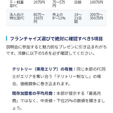
ト・軽量
20万円
万〜5万
日間
100万円
型FC
円
法人向け
80万〜
売上の
14〜
200万〜
特化型FC
150万
8〜12%
21日
350万円
円
間
フランチャイズ選びで絶対に確認すべき5項目
説明会に参加すると魅力的なプレゼンに引き込まれがち
です。冷静に以下の5点を必ず確認してください。
テリトリー（専用エリア）の有無：
同じ本部のFC同
士がエリアを奪い合う「テリトリー制なし」の場
合、価格競争に巻き込まれます。
既存加盟者の平均月商：
本部が提示する「最高月
商」ではなく、中央値・下位25%の数値を聞きまし
ょう。