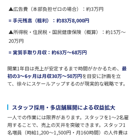
▲広告費（本部負担ゼロの場合）：約3万円
= 手元残高（粗利）：約83万8,000円
▲所得税・住民税・国民健康保険（概算）：約15万〜
20万円
= 実質手取り月収：約63万〜68万円
開業1年目は売上が安定するまで時間がかかるため、
最
初の3〜6ヶ月は月収30万〜50万円
を目安に計画を立
て、徐々にスケールアップするのが現実的な戦略です。
スタッフ採用・多店舗展開による収益拡大
一人での作業には限界があります。スタッフを1〜2名雇
用することで、売上の天井を突破できます。スタッフ1
名増員（時給1,200〜1,500円・月160時間）の人件費は