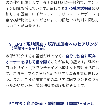
の条件を比較します。説明会は無料が一般的で、オンラ
イン開催も増えています。最低でも
3〜5社の説明会
に参
加し、加盟金・ロイヤリティ・テリトリー・サポート内
容を横断比較してください。この段階では絶対に即決し
ないことが重要です。
STEP2：現地調査・既存加盟者へのヒアリング
（開業4〜5ヶ月前）
本部が紹介する加盟者だけでなく、
自分で独自に既存
オーナーを探して話を聞く
ことが成功の鍵です。SNSや
口コミサイト（フランチャイズ比較ネット等）を活用し
て、ネガティブな意見も含めたリアルな声を集めましょ
う。また、自分が開業予定のエリアに同ブランドのライ
バルがいないか、競合他社の密度も調査します。
STEP3：資金計画・融資申請（開業3〜4ヶ月