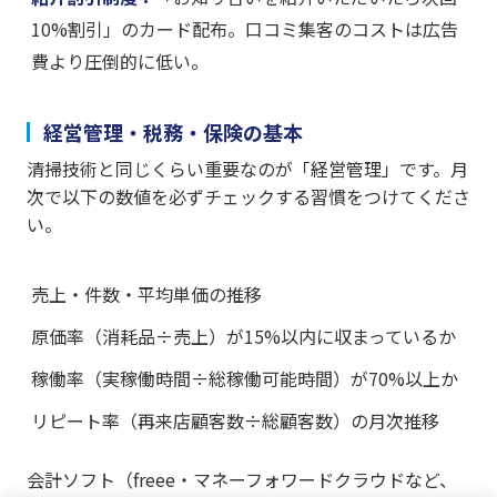
10%割引」のカード配布。口コミ集客のコストは広告
費より圧倒的に低い。
経営管理・税務・保険の基本
清掃技術と同じくらい重要なのが「経営管理」です。月
次で以下の数値を必ずチェックする習慣をつけてくださ
い。
売上・件数・平均単価の推移
原価率（消耗品÷売上）が15%以内に収まっているか
稼働率（実稼働時間÷総稼働可能時間）が70%以上か
リピート率（再来店顧客数÷総顧客数）の月次推移
会計ソフト（freee・マネーフォワードクラウドなど、