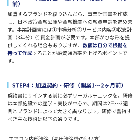
前）
加盟するブランドを絞り込んだら、事業計画書を作成
し、日本政策金融公庫や金融機関への融資申請を進めま
す。事業計画書には①市場分析②サービス内容③収支計
画（3年分）④資金計画が必要です。本部がひな形を提
供してくれる場合もありますが、
数値は自分で根拠を
持って作成
することが融資通過率を上げるポイントで
す。
STEP4：加盟契約・研修（開業1〜2ヶ月前）
契約書にサインする前に必ずリーガルチェックを。研修
は本部施設での座学・実技が中心で、期間は2日〜3週
間とブランドによって大きく異なります。研修で習得す
べき主な技術は以下の通りです。
エアコン内部洗浄（高圧洗浄機の使い方）