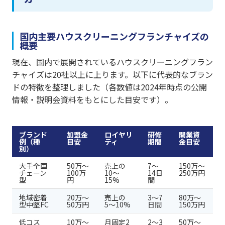
国内主要ハウスクリーニングフランチャイズの
概要
現在、国内で展開されているハウスクリーニングフラン
チャイズは20社以上に上ります。以下に代表的なブラン
ドの特徴を整理しました（各数値は2024年時点の公開
情報・説明会資料をもとにした目安です）。
ブランド
加盟金
ロイヤリ
研修
開業資
例（種
目安
ティ
期間
金目安
別）
大手全国
50万〜
売上の
7〜
150万〜
チェーン
100万
10〜
14日
250万円
型
円
15%
間
地域密着
20万〜
売上の
3〜7
80万〜
型中堅FC
50万円
5〜10%
日間
150万円
低コス
10万〜
月固定2
2〜3
50万〜