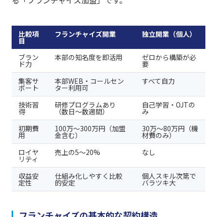
比較項
フランチャイズ開業
独立開業（個人）
目
ブラン
本部の知名度を即活用
ゼロから構築が必
ド力
要
集客サ
本部WEB・コールセン
すべて自力
ポート
ター利用可
技術習
研修プログラムあり
自己学習・OJTの
得
（数日〜数週間）
み
初期費
100万〜300万円（加盟
30万〜80万円（機
用
金含む）
材費のみ）
ロイヤ
売上の5〜20%
なし
リティ
収益安
仕組み化しやすく比較
個人スキル次第で
定性
的安定
バラツキ大
フランチャイズの基本的な契約構造