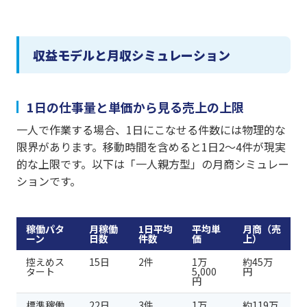
収益モデルと月収シミュレーション
1日の仕事量と単価から見る売上の上限
一人で作業する場合、1日にこなせる件数には物理的な
限界があります。移動時間を含めると1日2〜4件が現実
的な上限です。以下は「一人親方型」の月商シミュレー
ションです。
稼働パタ
月稼働
1日平均
平均単
月商（売
ーン
日数
件数
価
上）
控えめス
15日
2件
1万
約45万
タート
5,000
円
円
標準稼働
22日
3件
1万
約119万