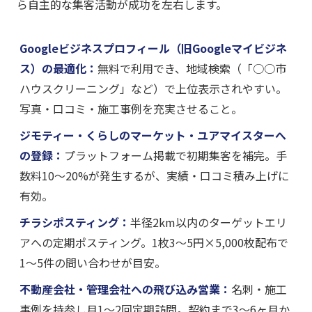
ら自主的な集客活動が成功を左右します。
Googleビジネスプロフィール（旧Googleマイビジネ
ス）の最適化：
無料で利用でき、地域検索（「○○市
ハウスクリーニング」など）で上位表示されやすい。
写真・口コミ・施工事例を充実させること。
ジモティー・くらしのマーケット・ユアマイスターへ
の登録：
プラットフォーム掲載で初期集客を補完。手
数料10〜20%が発生するが、実績・口コミ積み上げに
有効。
チラシポスティング：
半径2km以内のターゲットエリ
アへの定期ポスティング。1枚3〜5円×5,000枚配布で
1〜5件の問い合わせが目安。
不動産会社・管理会社への飛び込み営業：
名刺・施工
事例を持参し月1〜2回定期訪問。契約まで3〜6ヶ月か