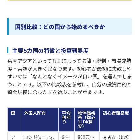
国別比較：どの国から始めるべきか
主要5カ国の特徴と投資難易度
東南アジアといっても国によって法律・税制・市場成熟
度・言語が大きく異なります。初心者が最初に失敗しや
すいのは「なんとなくイメージが良い国」を選んでしま
うことです。以下の比較表を参考に、自分の投資目的と
資金規模に合った国を選ぶことが重要です。
国
外国人所有
平均
物件価格
初心者難易度
利回
帯（都心
り
1LDK目
安）
フ
コンドミニアム
6〜
800万〜
★★☆（比較