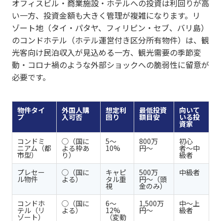
オフィスビル・商業施設・ホテルへの投資は利回りが高
い一方、投資金額も大きく管理が複雑になります。リ
ゾート地（タイ・パタヤ、フィリピン・セブ、バリ島）
のコンドホテル（ホテル運営付き区分所有物件）は、観
光客向け民泊収入が見込める一方、観光需要の季節変
動・コロナ禍のような外部ショックへの脆弱性に留意が
必要です。
物件タイ
外国人購
想定利
最低投資
向いて
プ
入可否
回り
額目安
いる投
資家
コンドミ
◯（国に
5〜
800万
初心
ニアム（都
よる枠あ
10%
円〜
者〜中
市型）
り）
級者
プレセー
◯（国に
キャピ
500万
中級者
ル物件
よる）
タル重
円〜（頭
視
金のみ）
コンドホ
◯（国に
6〜
1,500万
中〜上
テル（リ
よる）
12%
円〜
級者
ゾート）
（変動