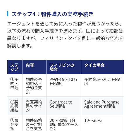
ステップ4：物件購入の実務手続き
エージェントを通じて気に入った物件が見つかったら、
以下の流れで購入手続きを進めます。国によって細部は
異なりますが、フィリピン・タイを例に一般的な流れを
解説します。
ステ
内容
フィリピンの
タイの場合
ップ
場合
①予
物件の予
予約金5〜10万
予約金5〜20万円程
約・
約申込・
円程度
度
申込
予約金支
払
②契
売買契約
Contract to
Sale and Purchase
約書
書のサイ
Sell締結
Agreement締結
締結
ン
③頭
物件価格
20〜30%（分
10〜30%
金支
の一定割
割可能なケース
払
合を支払
も）