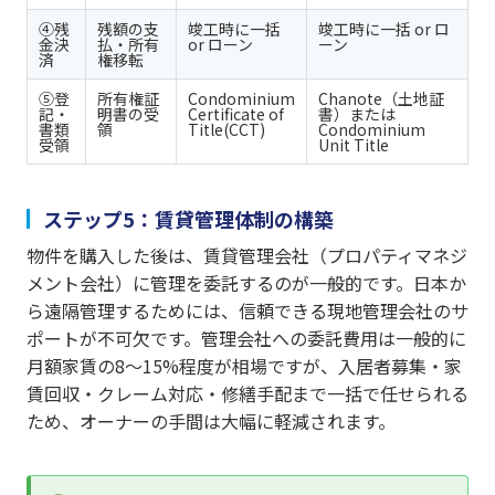
④残
残額の支
竣工時に一括
竣工時に一括 or ロ
金決
払・所有
or ローン
ーン
済
権移転
⑤登
所有権証
Condominium
Chanote（土地証
記・
明書の受
Certificate of
書）または
書類
領
Title(CCT)
Condominium
受領
Unit Title
ステップ5：賃貸管理体制の構築
物件を購入した後は、賃貸管理会社（プロパティマネジ
メント会社）に管理を委託するのが一般的です。日本か
ら遠隔管理するためには、信頼できる現地管理会社のサ
ポートが不可欠です。管理会社への委託費用は一般的に
月額家賃の8〜15%程度が相場ですが、入居者募集・家
賃回収・クレーム対応・修繕手配まで一括で任せられる
ため、オーナーの手間は大幅に軽減されます。