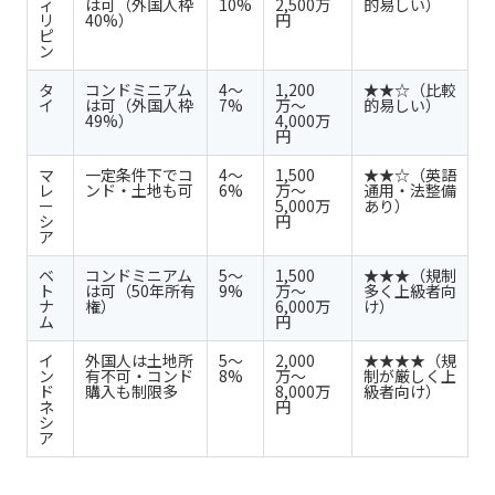
ィ
は可（外国人枠
10%
2,500万
的易しい）
リ
40%）
円
ピ
ン
タ
コンドミニアム
4〜
1,200
★★☆（比較
イ
は可（外国人枠
7%
万〜
的易しい）
49%）
4,000万
円
マ
一定条件下でコ
4〜
1,500
★★☆（英語
レ
ンド・土地も可
6%
万〜
通用・法整備
ー
5,000万
あり）
シ
円
ア
ベ
コンドミニアム
5〜
1,500
★★★（規制
ト
は可（50年所有
9%
万〜
多く上級者向
ナ
権）
6,000万
け）
ム
円
イ
外国人は土地所
5〜
2,000
★★★★（規
ン
有不可・コンド
8%
万〜
制が厳しく上
ド
購入も制限多
8,000万
級者向け）
ネ
円
シ
ア