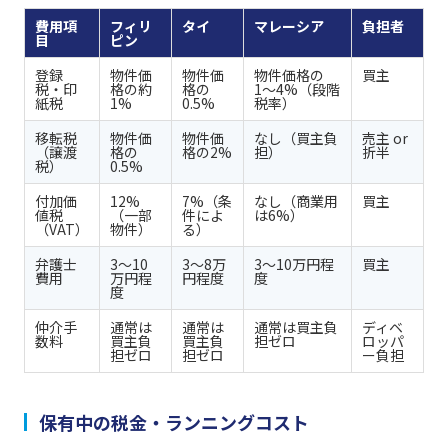
費用項
フィリ
タイ
マレーシア
負担者
目
ピン
登録
物件価
物件価
物件価格の
買主
税・印
格の約
格の
1〜4%（段階
紙税
1%
0.5%
税率）
移転税
物件価
物件価
なし（買主負
売主 or
（譲渡
格の
格の2%
担）
折半
税）
0.5%
付加価
12%
7%（条
なし（商業用
買主
値税
（一部
件によ
は6%）
（VAT）
物件）
る）
弁護士
3〜10
3〜8万
3〜10万円程
買主
費用
万円程
円程度
度
度
仲介手
通常は
通常は
通常は買主負
ディベ
数料
買主負
買主負
担ゼロ
ロッパ
担ゼロ
担ゼロ
ー負担
保有中の税金・ランニングコスト