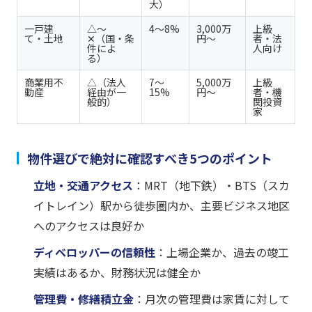
大）
一戸建
△〜
4〜8%
3,000万
上級
て・土地
✕（国・条
円〜
者・法
件によ
人向け
る）
商業用不
△（法人
7〜
5,000万
上級
動産
経由が一
15%
円〜
者・機
般的）
関投資
家
物件選びで絶対に確認すべき5つのポイント
立地・交通アクセス
：MRT（地下鉄）・BTS（スカ
イトレイン）駅から徒歩圏内か、主要ビジネス地区
へのアクセスは良好か
ディベロッパーの信頼性
：上場企業か、過去の竣工
実績はあるか、財務状況は健全か
管理費・修繕積立金
：月次の管理費は家賃に対して