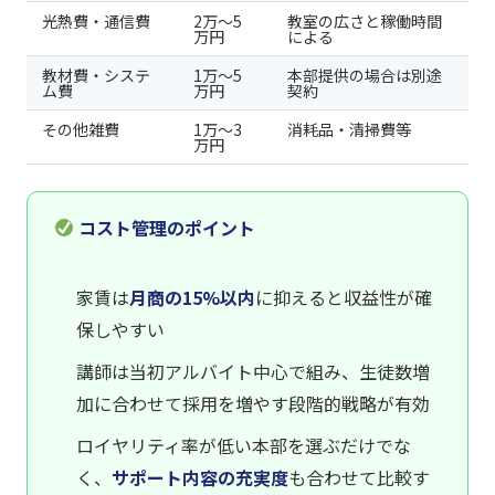
光熱費・通信費
2万〜5
教室の広さと稼働時間
万円
による
教材費・システ
1万〜5
本部提供の場合は別途
ム費
万円
契約
その他雑費
1万〜3
消耗品・清掃費等
万円
コスト管理のポイント
家賃は
月商の15%以内
に抑えると収益性が確
保しやすい
講師は当初アルバイト中心で組み、生徒数増
加に合わせて採用を増やす段階的戦略が有効
ロイヤリティ率が低い本部を選ぶだけでな
く、
サポート内容の充実度
も合わせて比較す