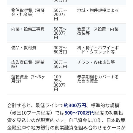
物件取得費（保証
50万〜
地域・物件規模による
金・礼金等）
200万
円
内装・設備工事費
50万〜
教室ブース設置・内装
200万
改装等
円
備品・教材費
30万〜
机・椅子・ホワイトボ
80万円
ード・タブレット等
広告宣伝費（開業
20万〜
チラシ・Web広告等
時）
50万円
運転資金（3〜6ヶ
100
赤字期間をカバーする
月分）
万〜
ための資金
300万
円
合計すると、最低ラインで
約300万円
、標準的な規模
（教室10ブース程度）では
500〜700万円
程度の初期投
資を見込むのが現実的です。自己資金に加え、日本政策
金融公庫や地方銀行の創業融資を組み合わせるケースが