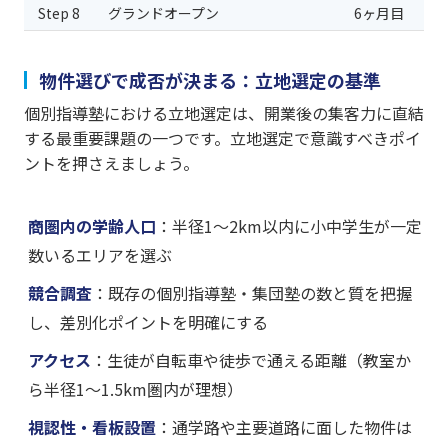
Step 8
グランドオープン
6ヶ月目
物件選びで成否が決まる：立地選定の基準
個別指導塾における立地選定は、開業後の集客力に直結
する最重要課題の一つです。立地選定で意識すべきポイ
ントを押さえましょう。
商圏内の学齢人口
：半径1〜2km以内に小中学生が一定
数いるエリアを選ぶ
競合調査
：既存の個別指導塾・集団塾の数と質を把握
し、差別化ポイントを明確にする
アクセス
：生徒が自転車や徒歩で通える距離（教室か
ら半径1〜1.5km圏内が理想）
視認性・看板設置
：通学路や主要道路に面した物件は