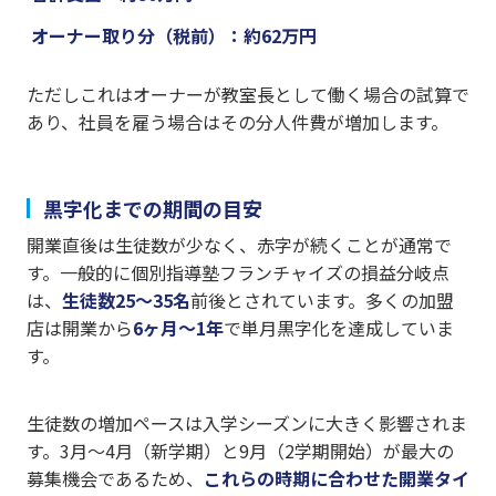
オーナー取り分（税前）：約62万円
ただしこれはオーナーが教室長として働く場合の試算で
あり、社員を雇う場合はその分人件費が増加します。
黒字化までの期間の目安
開業直後は生徒数が少なく、赤字が続くことが通常で
す。一般的に個別指導塾フランチャイズの損益分岐点
は、
生徒数25〜35名
前後とされています。多くの加盟
店は開業から
6ヶ月〜1年
で単月黒字化を達成していま
す。
生徒数の増加ペースは入学シーズンに大きく影響されま
す。3月〜4月（新学期）と9月（2学期開始）が最大の
募集機会であるため、
これらの時期に合わせた開業タイ