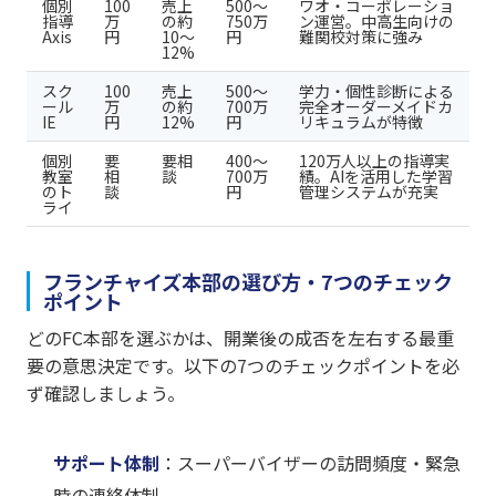
個別
100
売上
500〜
ワオ・コーポレーショ
指導
万
の約
750万
ン運営。中高生向けの
Axis
円
10〜
円
難関校対策に強み
12%
スク
100
売上
500〜
学力・個性診断による
ール
万
の約
700万
完全オーダーメイドカ
IE
円
12%
円
リキュラムが特徴
個別
要
要相
400〜
120万人以上の指導実
教室
相
談
700万
績。AIを活用した学習
のト
談
円
管理システムが充実
ライ
フランチャイズ本部の選び方・7つのチェック
ポイント
どのFC本部を選ぶかは、開業後の成否を左右する最重
要の意思決定です。以下の7つのチェックポイントを必
ず確認しましょう。
サポート体制
：スーパーバイザーの訪問頻度・緊急
時の連絡体制