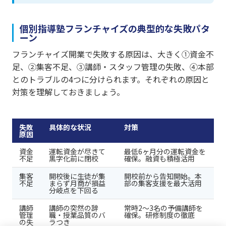
個別指導塾フランチャイズの典型的な失敗パタ
ーン
フランチャイズ開業で失敗する原因は、大きく①資金不
足、②集客不足、③講師・スタッフ管理の失敗、④本部
とのトラブルの4つに分けられます。それぞれの原因と
対策を理解しておきましょう。
失敗
具体的な状況
対策
原因
資金
運転資金が尽きて
最低6ヶ月分の運転資金を
不足
黒字化前に閉校
確保。融資も積極活用
集客
開校後に生徒が集
開校前から告知開始。本
不足
まらず月商が損益
部の集客支援を最大活用
分岐点を下回る
講師
講師の突然の辞
常時2〜3名の予備講師を
管理
職・授業品質のバ
確保。研修制度の徹底
の失
ラつき