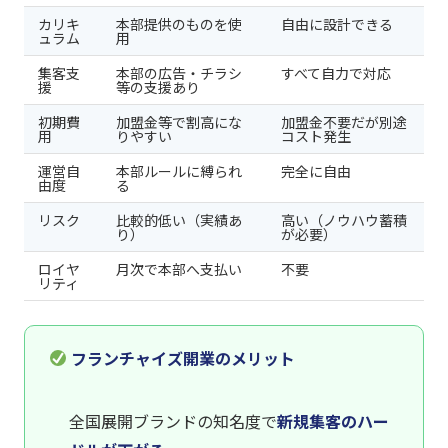
カリキ
本部提供のものを使
自由に設計できる
ュラム
用
集客支
本部の広告・チラシ
すべて自力で対応
援
等の支援あり
初期費
加盟金等で割高にな
加盟金不要だが別途
用
りやすい
コスト発生
運営自
本部ルールに縛られ
完全に自由
由度
る
リスク
比較的低い（実績あ
高い（ノウハウ蓄積
り）
が必要）
ロイヤ
月次で本部へ支払い
不要
リティ
フランチャイズ開業のメリット
全国展開ブランドの知名度で
新規集客のハー