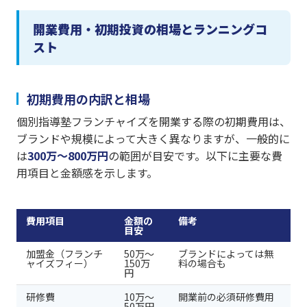
開業費用・初期投資の相場とランニングコ
スト
初期費用の内訳と相場
個別指導塾フランチャイズを開業する際の初期費用は、
ブランドや規模によって大きく異なりますが、一般的に
は
300万〜800万円
の範囲が目安です。以下に主要な費
用項目と金額感を示します。
費用項目
金額の
備考
目安
加盟金（フランチ
50万〜
ブランドによっては無
ャイズフィー）
150万
料の場合も
円
研修費
10万〜
開業前の必須研修費用
50万円