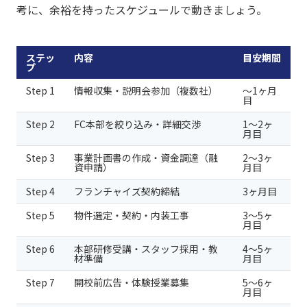
考に、余裕を持ったスケジュールで動きましょう。
ステッ
内容
目安期間
プ
Step 1
情報収集・説明会参加（複数社）
〜1ヶ月
目
Step 2
FC本部を絞り込み・詳細交渉
1〜2ヶ
月目
Step 3
事業計画書の作成・資金調達（融
2〜3ヶ
資申請）
月目
Step 4
フランチャイズ契約締結
3ヶ月目
Step 5
物件選定・契約・内装工事
3〜5ヶ
月目
Step 6
本部研修受講・スタッフ採用・教
4〜5ヶ
材準備
月目
Step 7
開校前広告・体験授業募集
5〜6ヶ
月目