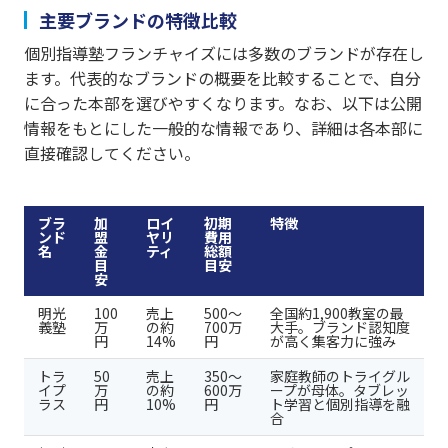
主要ブランドの特徴比較
個別指導塾フランチャイズには多数のブランドが存在し
ます。代表的なブランドの概要を比較することで、自分
に合った本部を選びやすくなります。なお、以下は公開
情報をもとにした一般的な情報であり、詳細は各本部に
直接確認してください。
ブラ
加
ロイ
初期
特徴
ンド
盟
ヤリ
費用
名
金
ティ
総額
目
目安
安
明光
100
売上
500〜
全国約1,900教室の最
義塾
万
の約
700万
大手。ブランド認知度
円
14%
円
が高く集客力に強み
トラ
50
売上
350〜
家庭教師のトライグル
イプ
万
の約
600万
ープが母体。タブレッ
ラス
円
10%
円
ト学習と個別指導を融
合