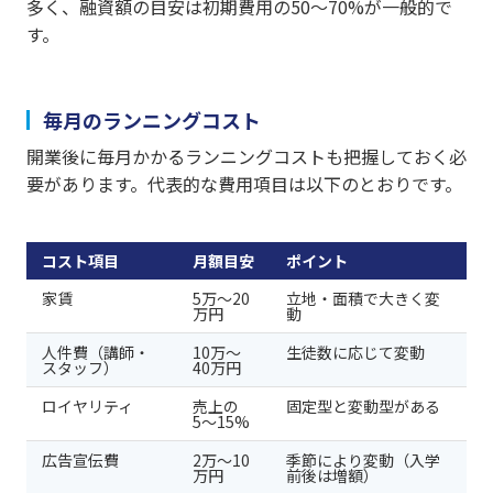
多く、融資額の目安は初期費用の50〜70%が一般的で
す。
毎月のランニングコスト
開業後に毎月かかるランニングコストも把握しておく必
要があります。代表的な費用項目は以下のとおりです。
コスト項目
月額目安
ポイント
家賃
5万〜20
立地・面積で大きく変
万円
動
人件費（講師・
10万〜
生徒数に応じて変動
スタッフ）
40万円
ロイヤリティ
売上の
固定型と変動型がある
5〜15%
広告宣伝費
2万〜10
季節により変動（入学
万円
前後は増額）