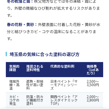
冬の乾燥と霜：
秩父地方などでは冬の凍結・霜によ
り、外壁の微細なひび割れが拡大するリスクがありま
す。
春の花粉・黄砂：
外壁表面に付着した花粉・黄砂が水
分と結びつきカビ・コケの温床になることがありま
す。
埼玉県の気候に合った塗料の選び方
気候的
推奨される
代表的な塗料例
価格帯
課題
塗料特性
（1㎡あ
たり）
強紫外
遮熱・耐候
日本ペイント「サ
2,500〜
線・高
性が高い塗
ーモアイ」シリー
3,500円
温
料
ズ
カビ・
防藻・防カ
関西ペイント「ア
2,000〜
コケの
ビ機能付き
レスダイナミック
2,800円
発生
塗料
TOP」