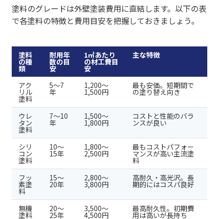
塗料のグレードは外壁塗装費用に直結します。以下の表
で各塗料の特徴と費用目安を把握しておきましょう。
塗料
耐用年
1㎡あたり
主な特徴
の種
数の目
の材工費目
類
安
安
アク
5〜7
1,200〜
最も安価。短期間で
リル
年
1,500円
の塗り替え向き
塗料
ウレ
7〜10
1,500〜
コストと性能のバラ
タン
年
1,800円
ンスが良い
塗料
シリ
10〜
1,800〜
最もコストパフォー
コン
15年
2,500円
マンスが高い主流塗
塗料
料
フッ
15〜
2,800〜
高耐久・高光沢。長
素塗
20年
3,800円
期的にはコスパ良好
料
無機
20〜
3,500〜
最高耐久性。初期費
塗料
25年
4,500円
用は高いが長持ち