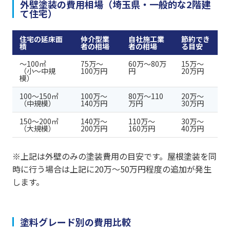
外壁塗装の費用相場（埼玉県・一般的な2階建
て住宅）
住宅の延床面
仲介型業
自社施工業
節約でき
積
者の相場
者の相場
る目安
〜100㎡
75万〜
60万〜80万
15万〜
（小〜中規
100万円
円
20万円
模）
100〜150㎡
100万〜
80万〜110
20万〜
（中規模）
140万円
万円
30万円
150〜200㎡
140万〜
110万〜
30万〜
（大規模）
200万円
160万円
40万円
※上記は外壁のみの塗装費用の目安です。屋根塗装を同
時に行う場合は上記に20万〜50万円程度の追加が発生
します。
塗料グレード別の費用比較