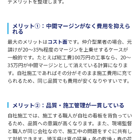
デメリットを整理します。
メリット①：中間マージンがなく費用を抑えら
れる
最大のメリットは
コスト面
です。仲介型業者の場合、元
請けが20〜35%程度のマージンを上乗せするケースが
一般的です。たとえば総工費100万円の工事なら、20〜
35万円が中間マージンとして消えている計算になりま
す。自社施工であればその分がそのまま施工費用に充て
られるため、同じ品質でも費用が安くなりやすいです。
メリット②：品質・施工管理が一貫している
自社施工では、施工する職人が自社の看板を背負ってい
るため、品質への意識が高くなります。また、現場監督
と職人が同じ会社なので、施工中の問題をすぐに共有し
て対処できます。埼玉県は夏の猛暑・冬の乾燥・春の花