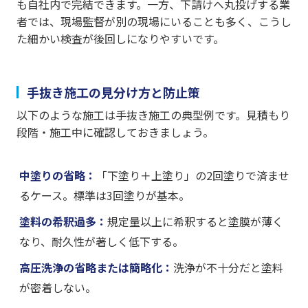
も自社内で完結できます。一方、下請けへ丸投げする業
者では、現場監督が別の現場にいることも多く、こうし
た細かい検査が後回しになりやすいです。
手抜き施工の見分け方と防止策
以下のような施工は手抜き施工の典型例です。見積もり
段階・施工中に確認しておきましょう。
中塗りの省略：
「下塗り＋上塗り」の2回塗りで済ませ
るケース。標準は3回塗りが基本。
塗料の希釈過多：
規定量以上に希釈すると塗膜が薄く
なり、耐久性が著しく低下する。
高圧洗浄の省略または簡略化：
洗浄が不十分だと塗料
が密着しない。