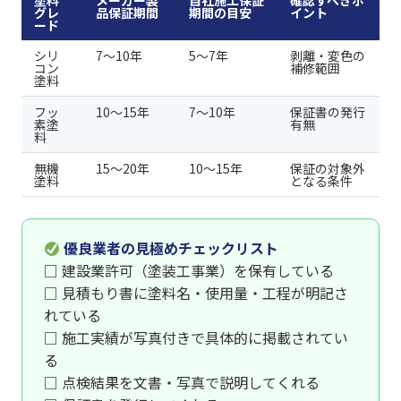
塗料
メーカー製
自社施工保証
確認すべきポ
グレ
品保証期間
期間の目安
イント
ード
シリ
7〜10年
5〜7年
剥離・変色の
コン
補修範囲
塗料
フッ
10〜15年
7〜10年
保証書の発行
素塗
有無
料
無機
15〜20年
10〜15年
保証の対象外
塗料
となる条件
優良業者の見極めチェックリスト
□ 建設業許可（塗装工事業）を保有している
□ 見積もり書に塗料名・使用量・工程が明記さ
れている
□ 施工実績が写真付きで具体的に掲載されてい
る
□ 点検結果を文書・写真で説明してくれる