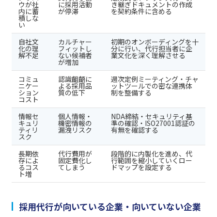
ウが社
に採用活動
き継ぎドキュメントの作成
内に蓄
が停滞
を契約条件に含める
積しな
い
自社文
カルチャー
初期のオンボーディングを十
化の理
フィットし
分に行い、代行担当者に企
解不足
ない候補者
業文化を深く理解させる
が増加
コミュ
認識齟齬に
週次定例ミーティング・チャ
ニケー
よる採用品
ットツールでの密な連携体
ション
質の低下
制を整備する
コスト
情報セ
個人情報・
NDA締結・セキュリティ基
キュリ
機密情報の
準の確認・ISO27001認証の
ティリ
漏洩リスク
有無を確認する
スク
長期依
代行費用が
段階的に内製化を進め、代
存によ
固定費化し
行範囲を縮小していくロー
るコス
てしまう
ドマップを設定する
ト増
採用代行が向いている企業・向いていない企業