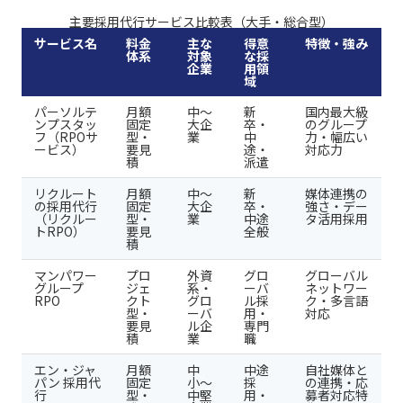
主要採用代行サービス比較表（大手・総合型）
サービス名
料金
主な
得意
特徴・強み
体系
対象
な採
企業
用領
域
パーソルテ
月額
中〜
新
国内最大級
ンプスタッ
固定
大企
卒・
のグループ
フ（RPOサ
型・
業
中
力・幅広い
ービス）
要見
途・
対応力
積
派遣
リクルート
月額
中〜
新
媒体連携の
の採用代行
固定
大企
卒・
強さ・デー
（リクルー
型・
業
中途
タ活用採用
トRPO）
要見
全般
積
マンパワー
プロ
外資
グロ
グローバル
グループ
ジェ
系・
ーバ
ネットワー
RPO
クト
グロ
ル採
ク・多言語
型・
ーバ
用・
対応
要見
ル企
専門
積
業
職
エン・ジャ
月額
中
中途
自社媒体と
パン 採用代
固定
小〜
採
の連携・応
行
型・
中堅
用・
募者対応特