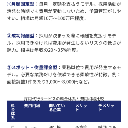
①月額固定型
：毎月一定額を支払うモデル。採用活動が
活発な時期でも費用が変動しないため、予算管理がしや
すい。相場は月額10万〜100万円程度。
②成功報酬型
：採用が決まった際に報酬を支払うモデ
ル。採用できなければ費用が発生しないリスクの低さが
魅力。相場は年収の20〜35%程度。
③スポット・従量課金型
：業務単位で費用が発生するモ
デル。必要な業務だけを依頼できる柔軟性が特徴。例：
面接調整1件あたり3,000〜8,000円など。
採用代行サービスの料金体系と費用相場比較
料
費用相場
向いてい
メリッ
デメリッ
金
る企業
ト
ト
体
系
月
10万〜
通年採
予算管
採用0でも