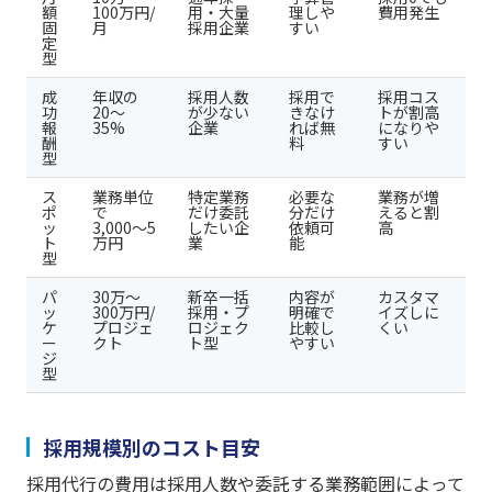
額
100万円/
用・大量
理しや
費用発生
固
月
採用企業
すい
定
型
成
年収の
採用人数
採用で
採用コス
功
20〜
が少ない
きなけ
トが割高
報
35%
企業
れば無
になりや
酬
料
すい
型
ス
業務単位
特定業務
必要な
業務が増
ポ
で
だけ委託
分だけ
えると割
ッ
3,000〜5
したい企
依頼可
高
ト
万円
業
能
型
パ
30万〜
新卒一括
内容が
カスタマ
ッ
300万円/
採用・プ
明確で
イズしに
ケ
プロジェ
ロジェク
比較し
くい
ー
クト
ト型
やすい
ジ
型
採用規模別のコスト目安
採用代行の費用は採用人数や委託する業務範囲によって