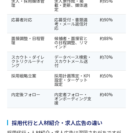
求人・採用媒体管
求人票作成・掲
約95%
理
載・更新、媒体選
定
応募者対応
応募受付・書類選
約90%
考・メール返信対
応
面接調整・日程管
候補者・面接官と
約88%
理
の日程調整、リマ
インド
スカウト・ダイレ
データベース検索・
約70%
クトリクルーティ
スカウトメール送
ング
付
採用戦略立案
採用計画策定・KPI
約50%
設定・ターゲット
設定
内定後フォロー
内定者フォロー・
約40%
オンボーディング支
援
採用代行と人材紹介・求人広告の違い
採用代行・人材紹介・求人広告は混同されがちですが、