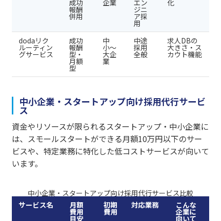
成功
企業
エン
化
報酬
ジニ
併用
ア採
用
dodaリク
成功
中
中途
求人DBの
ルーティン
報酬
小〜
採用
大きさ・ス
グサービス
型・
大企
全般
カウト機能
月額
業
型
中小企業・スタートアップ向け採用代行サービ
ス
資金やリソースが限られるスタートアップ・中小企業に
は、スモールスタートができる月額10万円以下のサー
ビスや、特定業務に特化した低コストサービスが向いて
います。
中小企業・スタートアップ向け採用代行サービス比較
サービス名
月額
初期
対応業務
こんな
費用
費用
企業に
目安
向いて