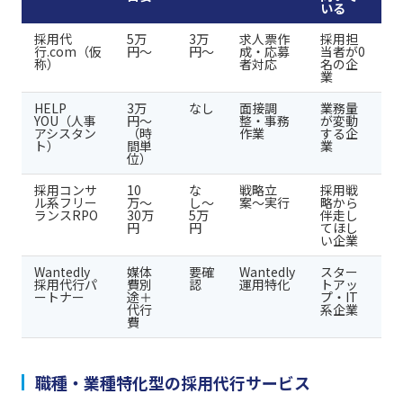
いる
採用代
5万
3万
求人票作
採用担
行.com（仮
円〜
円〜
成・応募
当者が0
称）
者対応
名の企
業
HELP
3万
なし
面接調
業務量
YOU（人事
円〜
整・事務
が変動
アシスタン
（時
作業
する企
ト）
間単
業
位）
採用コンサ
10
な
戦略立
採用戦
ル系フリー
万〜
し〜
案〜実行
略から
ランスRPO
30万
5万
伴走し
円
円
てほし
い企業
Wantedly
媒体
要確
Wantedly
スター
採用代行パ
費別
認
運用特化
トアッ
ートナー
途＋
プ・IT
代行
系企業
費
職種・業種特化型の採用代行サービス