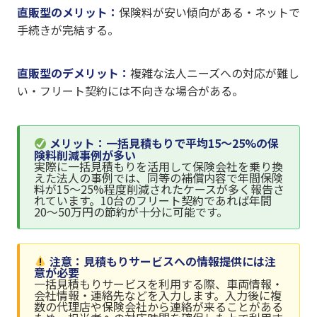
直販型のメリット：
保険料が安い傾向がある・ネットで
手続きが完結する。
直販型のデメリット：
複雑な法人ニーズへの対応が難し
い・フリート契約には不向きな場合がある。
メリット：一括見積もりで平均15〜25%の保
険料削減事例が多い
実際に一括見積もりを活用して保険会社を乗り換
えた法人の事例では、同等の補償内容で年間保険
料が15〜25%程度削減されたケースが多く報告さ
れています。10台のフリート契約であれば年間
20〜50万円の節約が十分に可能です。
注意：見積もりサービスへの情報提供には注
意が必要
一括見積もりサービスを利用する際、車両情報・
会社情報・連絡先などを入力します。入力後に複
数の代理店や保険会社から連絡が来ることがある