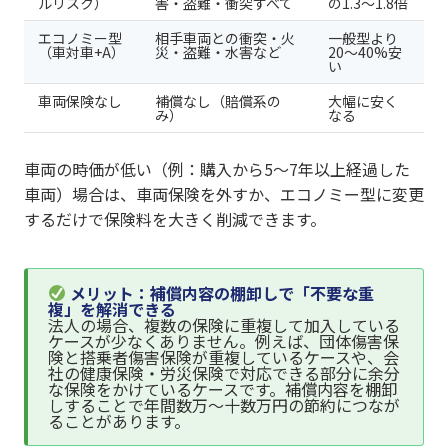
ルリスク）
害・盗難・衝突すべて
の1.3〜1.8倍
エコノミー型
相手車両との衝突・火
一般型より
（車対車+A）
災・盗難・水害など
20〜40%安
い
車両保険なし
補償なし（賠償系の
大幅に安く
み）
なる
車両の時価が低い（例：購入から5〜7年以上経過した
車両）場合は、車両保険を外すか、エコノミー型に変更
するだけで保険料を大きく削減できます。
メリット：補償内容の棚卸しで「不要な重
複」を解消できる
法人の場合、複数の保険に重複して加入している
ケースが少なくありません。例えば、団体傷害保
険と搭乗者傷害保険が重複しているケースや、会
社の健康保険・労災保険で対応できる部分に余分
な保険をかけているケースです。補償内容を棚卸
しすることで年間数万〜十数万円の節約につなが
ることがあります。