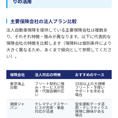
りの活用
主要保険会社の法人プラン比較
法人自動車保険を提供している主要保険会社は複数あ
り、それぞれ特徴・強みが異なります。以下に代表的な
保険会社の特徴を比較します（保険料は個別条件により
大きく異なるため、あくまで傾向として参照してくださ
い）。
保険会社
法人対応の特徴
おすすめのケース
東京海上
フリート契約に強
10台以上の大規模
日動
み・サービスが充
フリート・手厚い
実・代理店網が広
サポートを求める
い
場合
損保ジャ
テレマティクスサー
安全運転データ活
パン
ビスが充実・事故
用・テレマティクス
対応が迅速
保険に興味がある
場合