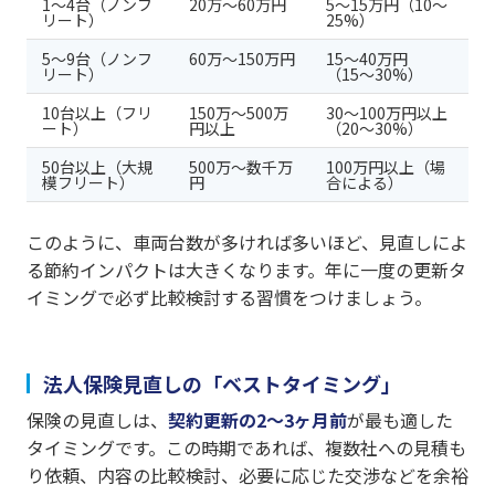
1〜4台（ノンフ
20万〜60万円
5〜15万円（10〜
リート）
25%）
5〜9台（ノンフ
60万〜150万円
15〜40万円
リート）
（15〜30%）
10台以上（フリ
150万〜500万
30〜100万円以上
ート）
円以上
（20〜30%）
50台以上（大規
500万〜数千万
100万円以上（場
模フリート）
円
合による）
このように、車両台数が多ければ多いほど、見直しによ
る節約インパクトは大きくなります。年に一度の更新タ
イミングで必ず比較検討する習慣をつけましょう。
法人保険見直しの「ベストタイミング」
保険の見直しは、
契約更新の2〜3ヶ月前
が最も適した
タイミングです。この時期であれば、複数社への見積も
り依頼、内容の比較検討、必要に応じた交渉などを余裕