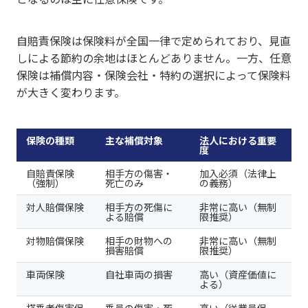
自賠責保険は保険料が全国一律で定められており、見直
しによる節約の余地はほとんどありません。一方、任意
保険は補償内容・保険会社・特約の選択によって保険料
が大きく変わります。
保険の種類
主な補償対象
法人における重要
度
自賠責保険
相手方の傷害・
加入必須（法律上
（強制）
死亡のみ
の義務）
対人賠償保険
相手方の死傷に
非常に高い（無制
よる賠償
限推奨）
対物賠償保険
相手の財物への
非常に高い（無制
損害賠償
限推奨）
車両保険
自社車両の損害
高い（資産価値に
よる）
搭乗者傷害保
乗員の傷害・死
高い（従業員保