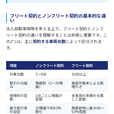
フリート契約とノンフリート契約の基本的な違
い
法人自動車保険を考える上で、フリート契約とノンフ
リート契約の違いを理解することは非常に重要です。こ
の2つは、主に
契約する車両台数
によって区分されま
す。
項目
ノンフリート契約
フリート契約
対象台数
1〜9台
10台以上
割引の仕組
等級制（1〜20等
事故件数率による割
み
級）
増引き
保険料の変
1台ごとに等級が
全車両の実績を合算
動
変動
して変動
最大割引率
20等級で約63%
無事故時に最大40〜
の目安
割引
63%程度