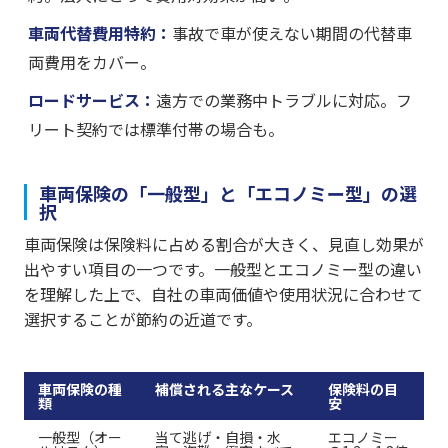
車両代替費用特約：
事故で車が使えない期間の代替車
両費用をカバー。
ロードサービス：
遠方での業務中トラブルに対応。フ
リート契約では標準付帯の場合も。
車両保険の「一般型」と「エコノミー型」の選
択
車両保険は保険料に占める割合が大きく、見直し効果が
出やすい項目の一つです。一般型とエコノミー型の違い
を理解した上で、自社の車両価値や使用状況に合わせて
選択することが節約の近道です。
車両保険の種
補償される主なケース
保険料の目
類
安
一般型（オー
当て逃げ・自損・水
エコノミー