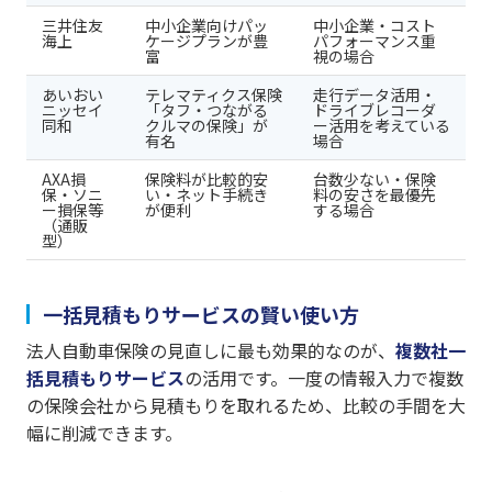
三井住友
中小企業向けパッ
中小企業・コスト
海上
ケージプランが豊
パフォーマンス重
富
視の場合
あいおい
テレマティクス保険
走行データ活用・
ニッセイ
「タフ・つながる
ドライブレコーダ
同和
クルマの保険」が
ー活用を考えている
有名
場合
AXA損
保険料が比較的安
台数少ない・保険
保・ソニ
い・ネット手続き
料の安さを最優先
ー損保等
が便利
する場合
（通販
型）
一括見積もりサービスの賢い使い方
法人自動車保険の見直しに最も効果的なのが、
複数社一
括見積もりサービス
の活用です。一度の情報入力で複数
の保険会社から見積もりを取れるため、比較の手間を大
幅に削減できます。