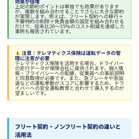
効果が倍増
上記の節約ポイントは単独でも効果があります
が、複数を組み合わせることでさらに大きな節約
が実現します。例えば、フリート契約への移行＋
不要特約の削除＋免責金額の設定を組み合わせる
だけで、従来比20〜35%のコスト削減を達成した
事例も報告されています。
注意：テレマティクス保険は運転データの管
理に注意が必要
テレマティクス保険を活用する場合、ドライバー
の走行データが保険会社に提供されます。個人情
報・プライバシーへの配慮、従業員への事前説明
と同意取得が必要です。また、急ブレーキや急加
速などの運転挙動がスコアに影響するため、ドラ
イバーへの安全運転教育と合わせて導入するのが
望ましいです。
フリート契約・ノンフリート契約の違いと
活用法