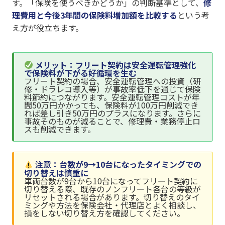
す。「保険を使うべきかどうか」の判断基準として、
修
理費用と今後3年間の保険料増加額を比較する
という考
え方が役立ちます。
メリット：フリート契約は安全運転管理強化
で保険料が下がる好循環を生む
フリート契約の場合、安全運転管理への投資（研
修・ドラレコ導入等）が事故率低下を通じて保険
料節約につながります。安全運転管理コストが年
間50万円かかっても、保険料が100万円削減でき
れば差し引き50万円のプラスになります。さらに
事故そのものが減ることで、修理費・業務停止ロ
スも削減できます。
注意：台数が9→10台になったタイミングでの
切り替えは慎重に
車両台数が9台から10台になってフリート契約に
切り替える際、既存のノンフリート各台の等級が
リセットされる場合があります。切り替えのタイ
ミングや方法を保険会社・代理店とよく相談し、
損をしない切り替え方を確認してください。