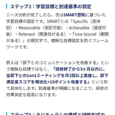
ステップ2：学習目標と到達基準の設定
ニーズ分析が完了したら、次は
SMART原則
に基づいた
学習目標の設定です。SMARTとは「Specific（具体
的）・Measurable（測定可能）・Achievable（達成可
能）・Relevant（関連性がある）・Time-bound（期限
がある）」の頭文字で、曖昧な目標設定を防ぐフレーム
ワークです。
例えば「部下とのコミュニケーションを改善する」とい
う曖昧な目標ではなく、
「研修終了から3ヶ月以内に、
全部下との1on1ミーティングを月1回以上実施し、部下
満足度スコアを現状比+10ポイント改善する」
という形
で具体化します。到達基準が明確になることで、研修の
効果測定も容易になります。
ステップ3：カリキュラムの構成と研修形式の