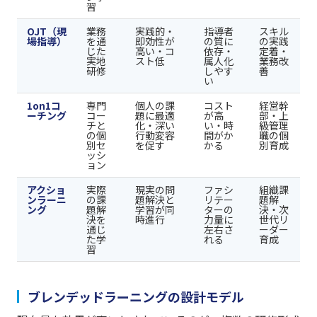
習
OJT（現
業務
実践的・
指導者
スキル
場指導）
を通
即効性が
の質に
の実践
じた
高い・コ
依存・
定着・
実地
スト低
属人化
業務改
研修
しやす
善
い
1on1コ
専門
個人の課
コスト
経営幹
ーチング
コー
題に最適
が高
部・上
チと
化・深い
い・時
級管理
の個
行動変容
間がか
職の個
別セ
を促す
かる
別育成
ッシ
ョン
アクショ
実際
現実の問
ファシ
組織課
ンラーニ
の課
題解決と
リテー
題解
ング
題解
学習が同
ターの
決・次
決を
時進行
力量に
世代リ
通じ
左右さ
ーダー
た学
れる
育成
習
ブレンデッドラーニングの設計モデル