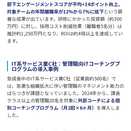
部下エンゲージメントスコアが平均+14ポイント向上、
対象チームの年間離職率が12%から7%に低下
という顕
著な成果が出ています。研修にかかった投資額（約300
万円）に対し、採用コスト削減効果（離職者5名分）は
推計約1,250万円となり、ROIは約4倍以上を達成してい
ます。
IT系サービス業C社：管理職向けコーチングプ
ログラムの導入事例
急成長中のIT系サービス業C社（従業員約500名）で
は、急激な組織拡大に伴い管理職のマネジメント能力の
ばらつきが課題となっていました。2024年から、課長
クラス以上の管理職20名を対象に
外部コーチによる個
別コーチングプログラム（月2回×6ヶ月）
を導入しま
した。