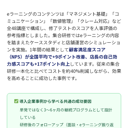
eラーニングのコンテンツは「マネジメント基礎」「コ
ミュニケーション」「数値管理」「クレーム対応」など
全48講座で構成し、修了テストのスコアを人事評価の
参考指標としました。集合研修ではeラーニングの内容
を踏まえたケーススタディと店舗運営のシミュレーショ
ンを実施。1年間の結果として
顧客満足度スコア
（NPS）が全国平均で+9ポイント改善、店長の自己効
力感スコアも+17ポイント向上
しています。従来の集合
研修一本化と比べてコストを約40%削減しながら、効果
を高めることに成功した事例です。
導入企業事例から学べる共通の成功要因
単発ではなく3〜6ヶ月の継続プログラムとして設計
している
研修後のフォローアップ（面談・eラーニング振り返