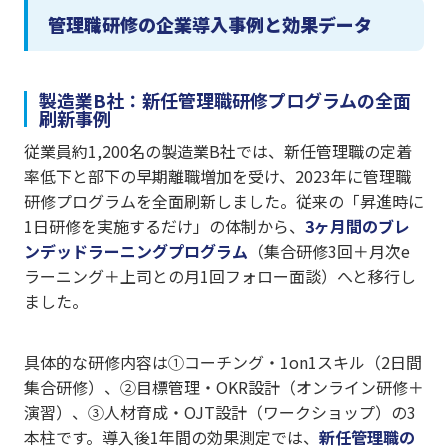
管理職研修の企業導入事例と効果データ
製造業B社：新任管理職研修プログラムの全面
刷新事例
従業員約1,200名の製造業B社では、新任管理職の定着
率低下と部下の早期離職増加を受け、2023年に管理職
研修プログラムを全面刷新しました。従来の「昇進時に
1日研修を実施するだけ」の体制から、
3ヶ月間のブレ
ンデッドラーニングプログラム
（集合研修3回＋月次e
ラーニング＋上司との月1回フォロー面談）へと移行し
ました。
具体的な研修内容は①コーチング・1on1スキル（2日間
集合研修）、②目標管理・OKR設計（オンライン研修＋
演習）、③人材育成・OJT設計（ワークショップ）の3
本柱です。導入後1年間の効果測定では、
新任管理職の