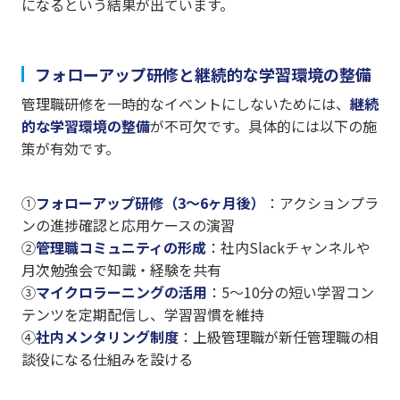
になるという結果が出ています。
フォローアップ研修と継続的な学習環境の整備
管理職研修を一時的なイベントにしないためには、
継続
的な学習環境の整備
が不可欠です。具体的には以下の施
策が有効です。
①
フォローアップ研修（3〜6ヶ月後）
：アクションプラ
ンの進捗確認と応用ケースの演習
②
管理職コミュニティの形成
：社内Slackチャンネルや
月次勉強会で知識・経験を共有
③
マイクロラーニングの活用
：5〜10分の短い学習コン
テンツを定期配信し、学習習慣を維持
④
社内メンタリング制度
：上級管理職が新任管理職の相
談役になる仕組みを設ける