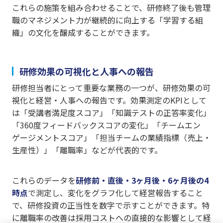
これらの施策を組み合わせることで、研修終了後も管理
職のマネジメント力が継続的に向上する「学習する組
織」の文化を醸成することができます。
研修効果の可視化と人事への報告
研修担当者にとって重要な業務の一つが、研修効果の可
視化と経営・人事への報告です。効果測定のKPIとして
は「受講者満足度スコア」「知識テストの正答率変化」
「360度フィードバックスコアの変化」「チームエン
ゲージメントスコア」「担当チームの業績指標（売上・
生産性）」「離職率」などが代表的です。
これらのデータを
研修前・直後・3ヶ月後・6ヶ月後の4
時点
で測定し、変化をグラフ化して経営報告すること
で、研修投資の正当性を数字で示すことができます。特
に離職率の改善は採用コストへの直接的な影響として経