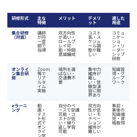
研修形式
主な
メリット
デメリ
適した
特徴
ット
用途
集合研修
講師
双方向性
コスト
コミュ
（対面）
が同
が高い・
高・ス
ニケー
一空
ロールプ
ケジュ
ショ
間で
レイ可
ール調
ン・リ
指導
能・仲間
整が難
ーダー
意識醸成
しい
シップ
研修
オンライ
Zoom
場所を選
集中力
知識習
ン集合研
等で
ばない・
維持が
得・グ
修
リア
交通費不
難し
ループ
ルタ
要
い・体
ワーク
イム
験型演
実施
習に限
界あり
eラーニ
動
自分のペ
双方向
事前・
ング
画・
ースで受講
性が低
事後の
テス
可能・コ
い・モ
知識補
ト形
ストが低
チベー
完・資
式で
い・繰り
ション
格取得
オン
返し学習
維持が
ライ
可能
難しい
ン学