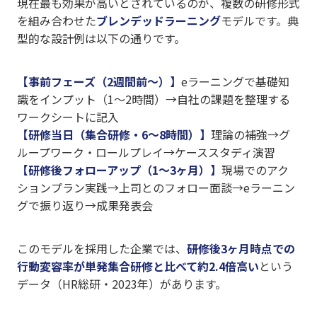
現在最も効果が高いとされているのが、複数の研修形式
を組み合わせた
ブレンデッドラーニング
モデルです。典
型的な設計例は以下の通りです。
【事前フェーズ（2週間前〜）】
eラーニングで基礎知
識をインプット（1〜2時間）→自社の課題を整理する
ワークシートに記入
【研修当日（集合研修・6〜8時間）】
理論の補強→グ
ループワーク・ロールプレイ→ケーススタディ演習
【研修後フォローアップ（1〜3ヶ月）】
現場でのアク
ションプラン実践→上司とのフォロー面談→eラーニン
グで振り返り→成果発表会
このモデルを採用した企業では、
研修後3ヶ月時点での
行動変容率が単発集合研修と比べて約2.4倍高い
という
データ（HR総研・2023年）があります。