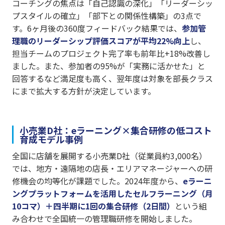
コーチングの焦点は「自己認識の深化」「リーダーシッ
プスタイルの確立」「部下との関係性構築」の3点で
す。6ヶ月後の360度フィードバック結果では、
参加管
理職のリーダーシップ評価スコアが平均22%向上
し、
担当チームのプロジェクト完了率も前年比+18%改善し
ました。また、参加者の95%が「実務に活かせた」と
回答するなど満足度も高く、翌年度は対象を部長クラス
にまで拡大する方針が決定しています。
小売業D社：eラーニング×集合研修の低コスト
育成モデル事例
全国に店舗を展開する小売業D社（従業員約3,000名）
では、地方・遠隔地の店長・エリアマネージャーへの研
修機会の均等化が課題でした。2024年度から、
eラーニ
ングプラットフォームを活用したセルフラーニング（月
10コマ）＋四半期に1回の集合研修（2日間）
という組
み合わせで全国統一の管理職研修を開始しました。