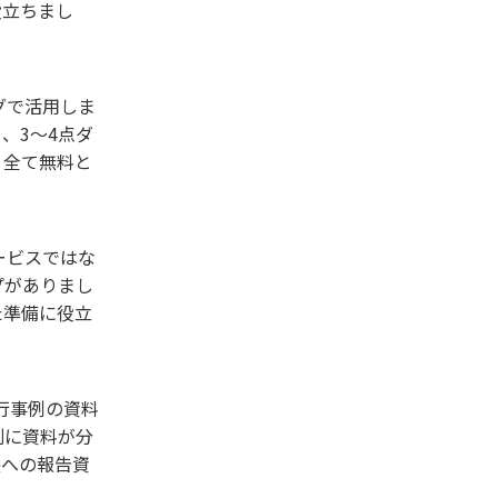
役立ちまし
グで活用しま
、3〜4点ダ
。全て無料と
ービスではな
プがありまし
た準備に役立
行事例の資料
別に資料が分
長への報告資