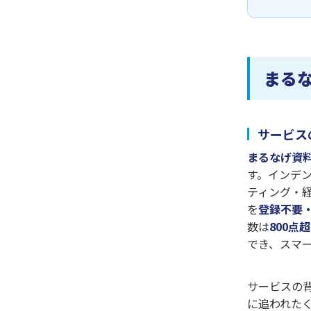
まる
サービス
まるなげ資
す。インデンセ
ティング・
を
登録不要
数は
800点超
でき、スマ
サービスの
に追われた