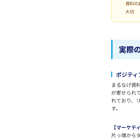
資料の
大切
実際
ポジティ
まるなげ資
が寄せられ
れており、
す。
【マーケティ
片っ端から