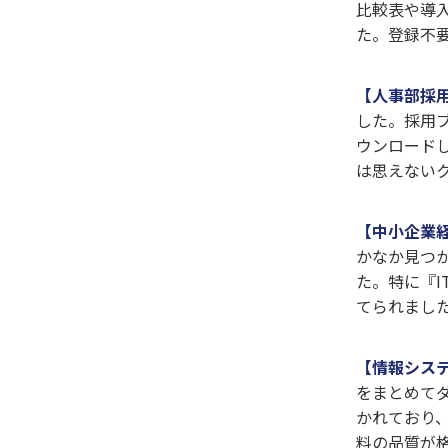
比較表や導
た。登録不
【人事部採用
した。採用
ウンロード
は思えない
【中小企業経
かなか見つ
た。特に『
てられまし
【情報システ
をまとめて
かれており
料の品質が