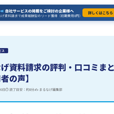
自社サービスの掲載をご検討の企業様へ
詳しくはこちら 
なげ資料請求で成果報酬型のリード獲得（初期費用0円）
ビス
なげ資料請求の評判・口コミま
用者の声】
20日
⏱ 読了目安：約8分
✍ まるなげ編集部