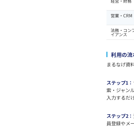
経営・財務
営業・CRM
法務・コン
イアンス
利用の流
まるなげ資
ステップ1：
索・ジャン
入力するだ
ステップ2：
員登録やメ