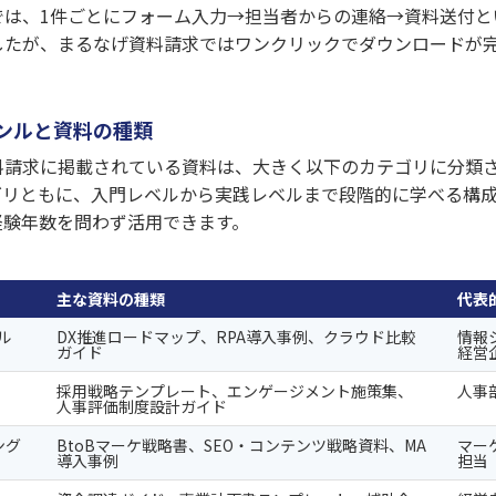
では、1件ごとにフォーム入力→担当者からの連絡→資料送付と
したが、まるなげ資料請求ではワンクリックでダウンロードが
ンルと資料の種類
料請求に掲載されている資料は、大きく以下のカテゴリに分類
ゴリともに、入門レベルから実践レベルまで段階的に学べる構
経験年数を問わず活用できます。
主な資料の種類
代表
ル
DX推進ロードマップ、RPA導入事例、クラウド比較
情報
ガイド
経営
採用戦略テンプレート、エンゲージメント施策集、
人事
人事評価制度設計ガイド
ング
BtoBマーケ戦略書、SEO・コンテンツ戦略資料、MA
マー
導入事例
担当