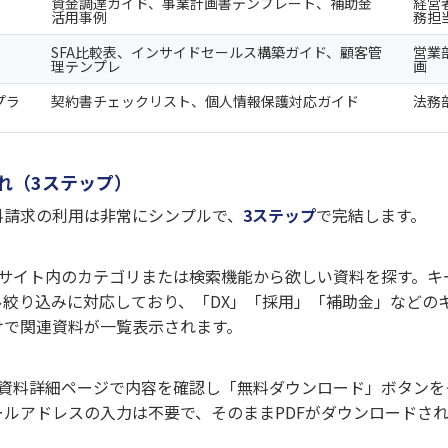
資金調達ガイド、事業計画書テンプレート、補助金
経営
活用事例
務担
SFA比較表、インサイドセールス構築ガイド、顧客管
営業
理テンプレ
画
プラ
契約書チェックリスト、個人情報保護対応ガイド
法務
れ（3ステップ）
料請求の利用は非常にシンプルで、
3ステップ
で完結します。
サイト内のカテゴリまたは検索機能から欲しい資料を探す。キ
ル絞り込みに対応しており、「DX」「採用」「補助金」などの
けで関連資料が一覧表示されます。
資料詳細ページで内容を確認し「無料ダウンロード」ボタンを
ールアドレスの入力は不要で、そのままPDFがダウンロードさ