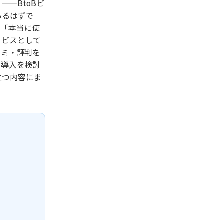
—BtoBビ
あるはずで
ら「本当に使
ービスとして
コミ・評判を
。導入を検討
立つ内容にま