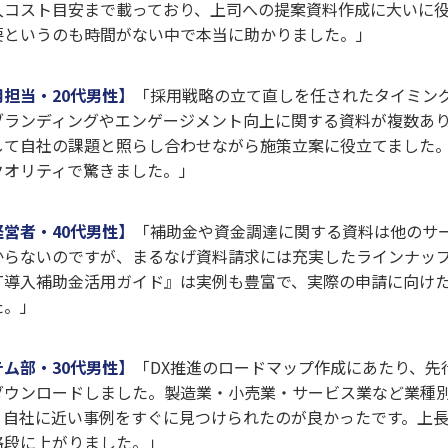
入コスト目安まで載っており、上司への提案資料作成に大いに
要というのも時間がない中で本当に助かりました。」
担当・20代男性】
「採用戦略の立て直しを任されたタイミン
ブランディングやエンゲージメント向上に関する資料が複数あり
して自社の課題と照らし合わせながら施策立案に役立てました
クオリティで驚きました。」
営者・40代男性】
「補助金や資金調達に関する資料は他のサ
からないのですが、まるなげ資料請求には充実したラインナッ
IT導入補助金活用ガイド』は実例も豊富で、実際の申請に向け
た。」
ム部・30代男性】
「DX推進のロードマップ作成にあたり、先
ダウンロードしました。製造業・小売業・サービス業など業種
、自社に近い事例をすぐに見つけられたのが良かったです。上
格段に上がりました。」