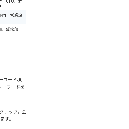
者、CFO、財
当
部門、営業企
部、総務部
ーワード検
キーワードを
クリック。会
れます。