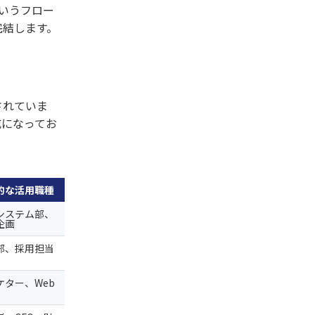
いうフロー
完結します。
されていま
成になってお
的な活用職種
システム部、
企画
部、採用担当
ケター、Web