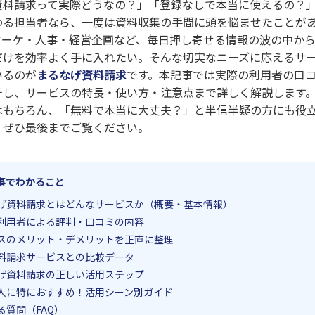
資料請求って実際どうなの？」「登録なしで本当に使えるの？」—
わる担当者なら、一度は資料収集の手間に頭を悩ませたことが
マーケ・人事・経営企画など、毎日押し寄せる情報の波の中か
だけを効率よく手に入れたい。そんな切実なニーズに応えるサ
いるのが
まるなげ資料請求
です。本記事では実際の利用者の口
チし、サービスの特長・使い方・注意点まで詳しく解説します
はもちろん、「無料で本当に大丈夫？」と半信半疑の方にも役
。ぜひ最後までご覧ください。
事でわかること
げ資料請求とはどんなサービスか（概要・基本情報）
利用者による評判・口コミの内容
スのメリット・デメリットを正直に整理
料請求サービスとの比較データ
げ資料請求の正しい活用ステップ
人に特におすすめ！活用シーン別ガイド
る質問（FAQ）