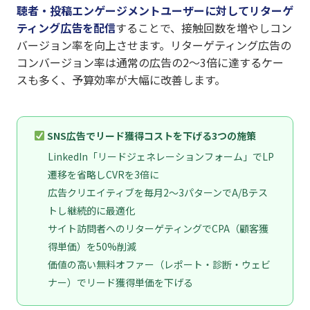
聴者・投稿エンゲージメントユーザーに対してリターゲ
ティング広告を配信
することで、接触回数を増やしコン
バージョン率を向上させます。リターゲティング広告の
コンバージョン率は通常の広告の2〜3倍に達するケー
スも多く、予算効率が大幅に改善します。
SNS広告でリード獲得コストを下げる3つの施策
LinkedIn「リードジェネレーションフォーム」でLP
遷移を省略しCVRを3倍に
広告クリエイティブを毎月2〜3パターンでA/Bテス
トし継続的に最適化
サイト訪問者へのリターゲティングでCPA（顧客獲
得単価）を50%削減
価値の高い無料オファー（レポート・診断・ウェビ
ナー）でリード獲得単価を下げる