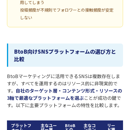
用してしまう
投稿頻度が不規則でフォロワーとの接触頻度が安定
しない
BtoB向けSNSプラットフォームの選び方と
比較
BtoBマーケティングに活用できるSNSは複数存在しま
すが、すべてを運用するのはリソース的に非現実的で
す。
自社のターゲット層・コンテンツ形式・リソースの
3軸で最適なプラットフォームを選ぶ
ことが成功の鍵で
す。以下に主要プラットフォームの特性を比較します。
プラットフ
主なユー
BtoB
主なコ
リー
ォーム
ザー層
との
ンテン
ド獲