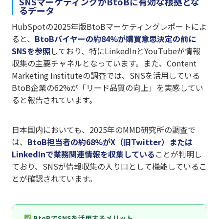
SNSマーケティングがBtoBに有効な根拠とな
るデータ
HubSpotの2025年版BtoBマーケティングレポートによ
ると、
BtoBバイヤーの約84%が購買意思決定の前に
SNSを参照
しており、特にLinkedInとYouTubeが情報
収集の主要チャネルとなっています。また、Content
Marketing Instituteの調査では、SNSを活用している
BtoB企業の62%が「リード品質の向上」を実感してい
ると報告されています。
日本国内においても、2025年のMMD研究所の調査で
は、
BtoB担当者の約68%がX（旧Twitter）または
LinkedInで業務関連情報を収集している
ことが判明し
ており、SNSが情報収集の入り口として機能しているこ
とが確認されています。
BtoBでSNSを活用するメリット