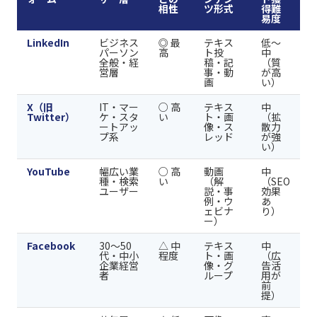
相性
ツ形式
得難
易度
LinkedIn
ビジネス
◎ 最
テキス
低〜
パーソン
高
ト投
中
全般・経
稿・記
（質
営層
事・動
が高
画
い）
X（旧
IT・マー
○ 高
テキス
中
Twitter）
ケ・スタ
い
ト・画
（拡
ートアッ
像・ス
散力
プ系
レッド
が強
い）
YouTube
幅広い業
○ 高
動画
中
種・検索
い
（解
（SEO
ユーザー
説・事
効果
例・ウ
あ
ェビナ
り）
ー）
Facebook
30〜50
△ 中
テキス
中
代・中小
程度
ト・画
（広
企業経営
像・グ
告活
者
ループ
用が
前
提）