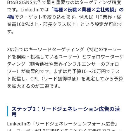
BtoBのSNS広告で最も重要なのはターゲティング精度
です。Linkedinでは
「職種×役職×業種×会社規模」の
4軸
でターゲットを絞り込めます。例えば「IT業界・従
業員100名以上・部長クラス以上」という設定が可能で
す。
X広告ではキーワードターゲティング（特定のキーワー
ドを検索・投稿しているユーザー）とフォロワーターゲ
ティング（競合他社や業界インフルエンサーのフォロ
ワー）が効果的です。まずは月予算10〜30万円でテス
ト配信し、CPL（リード獲得単価）を測定してから予算
を拡大するのが王道です。
ステップ2：リードジェネレーション広告の活
用
LinkedInの「リードジェネレーションフォーム広告」
は、ユーザーがLPに遷移することなく広告内でフォー