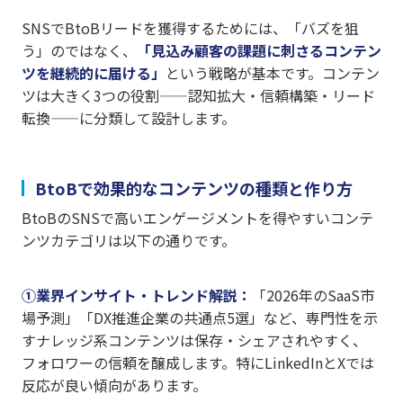
SNSでBtoBリードを獲得するためには、「バズを狙
う」のではなく、
「見込み顧客の課題に刺さるコンテン
ツを継続的に届ける」
という戦略が基本です。コンテン
ツは大きく3つの役割——認知拡大・信頼構築・リード
転換——に分類して設計します。
BtoBで効果的なコンテンツの種類と作り方
BtoBのSNSで高いエンゲージメントを得やすいコンテ
ンツカテゴリは以下の通りです。
①業界インサイト・トレンド解説：
「2026年のSaaS市
場予測」「DX推進企業の共通点5選」など、専門性を示
すナレッジ系コンテンツは保存・シェアされやすく、
フォロワーの信頼を醸成します。特にLinkedInとXでは
反応が良い傾向があります。