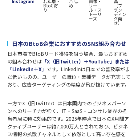
Instagram
若年層・
△ 低
画像・
高
BtoC寄
め
リー
（ブ
り
ル・ス
ラン
トーリ
ディン
ーズ
グ向
き）
日本のBtoB企業におすすめのSNS組み合わせ
日本市場でBtoBリード獲得を狙う場合、最もおすすめ
の組み合わせは
「X（旧Twitter）＋YouTube」または
「LinkedIn＋X」
です。LinkedInは日本での普及率がま
だ低いものの、ユーザーの職位・業種データが充実して
おり、広告ターゲティングの精度が飛び抜けています。
一方でX（旧Twitter）は日本国内でのビジネスパーソ
ンへのリーチ力が強く、IT・SaaS・コンサル業界の担
当者層に特に効果的です。2025年時点で日本のX月間ア
クティブユーザーは約7,000万人とされており、ビジネ
ス情報の拡散チャネルとして依然として高い存在感を